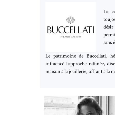
La co
toujo
désir
permi
sans 
Le patrimoine de Buccellati, hé
influencé l’approche raffinée, dis
maison à la joaillerie, offrant à la