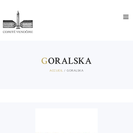
G
ORALSKA
ACCUEIL
GORALSKA