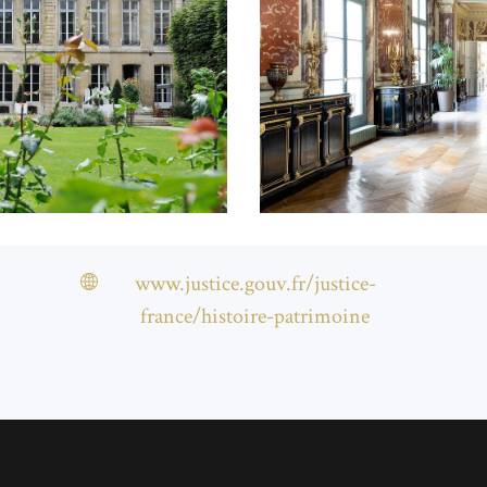
www.justice.gouv.fr/justice-
france/histoire-patrimoine