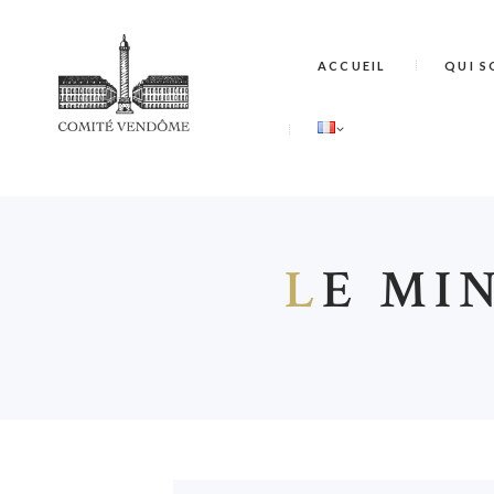
ACCUEIL
QUI S
L
E MI