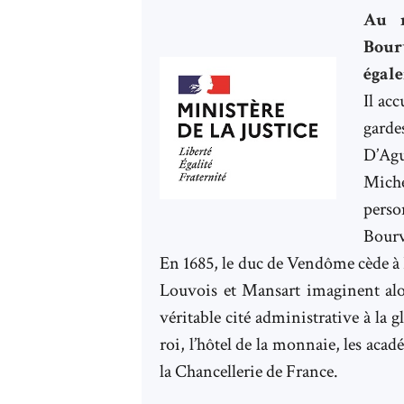
Au n
Bour
égale
Il acc
gard
D’Agu
Mich
perso
Bourv
En 1685, le duc de Vendôme cède à 
Louvois et Mansart imaginent alor
véritable cité administrative à la g
roi, l’hôtel de la monnaie, les acad
la Chancellerie de France.