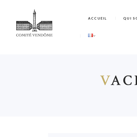
ACCUEIL
QUI S
V
AC