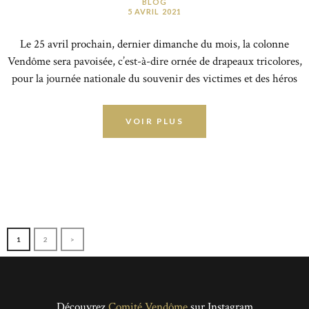
BLOG
5 AVRIL 2021
Le 25 avril prochain, dernier dimanche du mois, la colonne
Vendôme sera pavoisée, c’est-à-dire ornée de drapeaux tricolores,
pour la journée nationale du souvenir des victimes et des héros
de la Déportation.Elle le sera à nouveau les 8, 9 et 10 mai en
commémoration de la victoire du 8 mai 1945, et de l’abolition de
VOIR PLUS
l’esclavage en France métropolitaine (10…
Navigation
PAGE
1
PAGE
2
>
des
articles
Découvrez
Comité Vendôme
sur Instagram