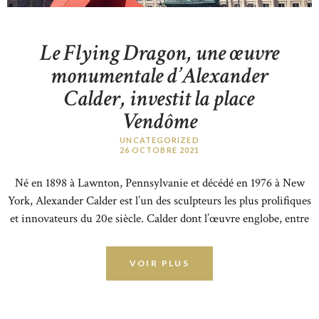
Le Flying Dragon, une œuvre
monumentale d’Alexander
Calder, investit la place
Vendôme
UNCATEGORIZED
26 OCTOBRE 2021
Né en 1898 à Lawnton, Pennsylvanie et décédé en 1976 à New
York, Alexander Calder est l’un des sculpteurs les plus prolifiques
et innovateurs du 20e siècle. Calder dont l’œuvre englobe, entre
autres, la sculpture, la peinture, le dessin, la gravure et les bijoux,
a développé un vocabulaire visuel magistral qui aborde
VOIR PLUS
l’interaction entre nature et abstraction, immobilité et
mouvement,…