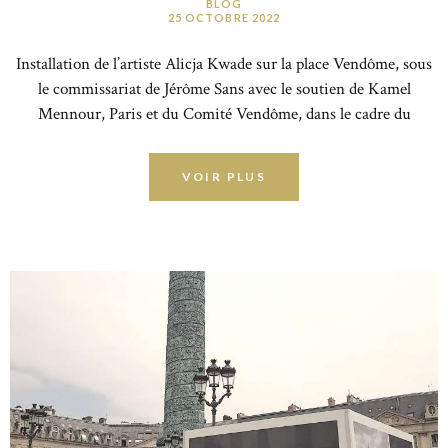
BLOG
25 OCTOBRE 2022
Installation de l’artiste Alicja Kwade sur la place Vendôme, sous
le commissariat de Jérôme Sans avec le soutien de Kamel
Mennour, Paris et du Comité Vendôme, dans le cadre du
programme Sites de Paris+ par Art Basel. Palimpseste des
structures de pouvoirs, dessinée par Jules Hardouin-Mansart,
VOIR PLUS
architecte officiel du roi Louis XIV, la Place Vendôme investie
par l’installation « Au cours des mondes »…