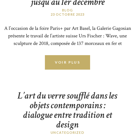
jusqu’au 1er décembre
BLOG
23 OCTOBRE 2023
A l’occasion de la foire Paris+ par Art Basel, la Galerie Gagosian
présente le travail de l’artiste suisse Urs Fischer : Wave, une
sculpture de 2018, composée de 137 morceaux en fer et
aluminium assemblés par boulonnage. Urs Fischer est un artiste
suisse qui vit essentiellement à New York et Los Angeles et dont
VOIR PLUS
on avait pu remarquer une œuvre monumentale en…
L’art du verre soufflé dans les
objets contemporains :
dialogue entre tradition et
design
UNCATEGORIZED