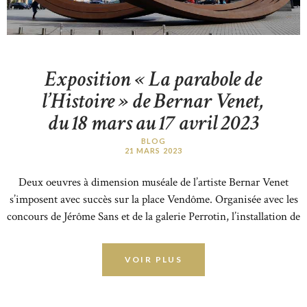
Exposition «
La parabole de
l’Histoire
» de Bernar Venet,
ACCUEIL
du 18 mars au 17 avril 2023
QUI SOMMES-NOUS ?
BLOG
COMITÉ DIRECTEUR
21 MARS 2023
MEMBRES
Deux oeuvres à dimension muséale de l’artiste Bernar Venet
ACTUALITES
s’imposent avec succès sur la place Vendôme. Organisée avec les
concours de Jérôme Sans et de la galerie Perrotin, l’installation de
CONTACT
deux sculptures d’Arcs en acier Corten joue avec l’organisation
géométrique, minérale et ordonnée de la place Vendôme. Pour
VOIR PLUS
l’artiste, « la sensation de chute que génère l’empilement des
barres en acier…