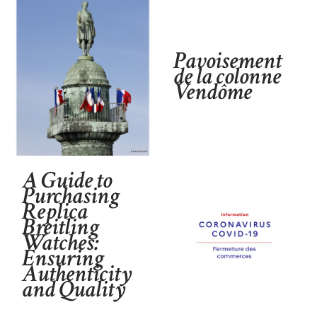
Pavoisement
de la colonne
Vendôme
A Guide to
Purchasing
Replica
Breitling
Watches:
Ensuring
Authenticity
and Quality