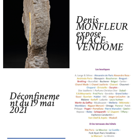
Denis
MONFLEUR
expose
PLACE
VENDÔME
Déconfineme
nt du 19 mai
2021