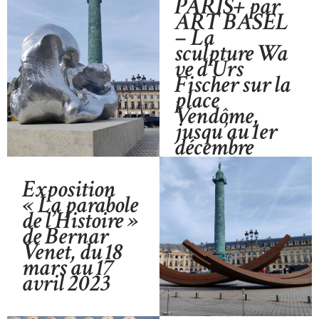
PARIS+ par
ART BASEL
– La
sculpture Wa
ve d’Urs
Fischer sur la
place
Vendôme,
jusqu’au 1er
décembre
Exposition
«
La parabole
de l’Histoire
»
de Bernar
Venet, du 18
mars au 17
avril 2023