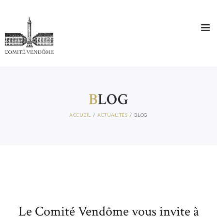
ACCUEIL
B
LOG
QUI SOMMES-NOUS ?
COMITÉ DIRECTEUR
ACCUEIL
ACTUALITÉS
BLOG
MEMBRES
ACTUALITES
CONTACT
Le Comité Vendôme vous invite à