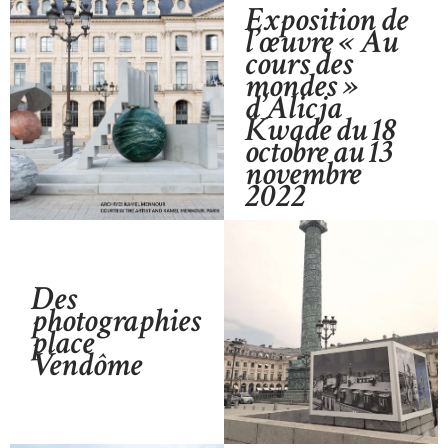
Exposition de
l’œuvre « Au
cours des
mondes »
d’Alicja
Kwade du 18
octobre au 13
novembre
2022
Des
photographies
place
Vendôme