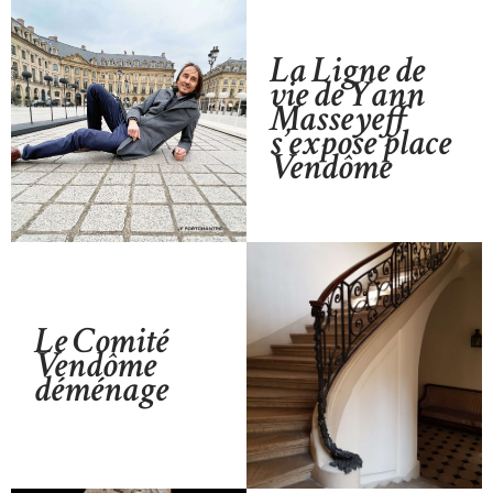
La Ligne de
vie de Yann
Masseyeff
s’expose place
Vendôme
Le Comité
Vendôme
déménage