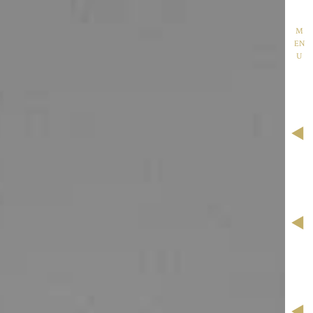
M
EN
U