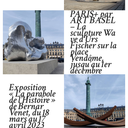
PARIS+ par
ART BASEL
– La
sculpture Wa
ve d’Urs
Fischer sur la
place
Vendôme,
jusqu’au 1er
décembre
Exposition
«
La parabole
de l’Histoire
»
de Bernar
Venet, du 18
mars au 17
avril 2023