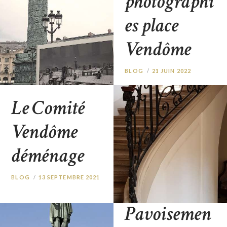
photographi
es place
UNCATEGORIZED
23
OCTOBRE 2023
Vendôme
BLOG
21 JUIN 2022
Le Comité
Vendôme
déménage
BLOG
13 SEPTEMBRE 2021
Pavoisemen