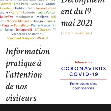
Vendôme
ent du 19
UNCATEGORIZED
26
mai 2021
OCTOBRE 2021
BLOG
18 MAI 2021
COVID :
Information
pratique à
l’attention
de nos
visiteurs
BLOG
5 AVRIL 2021