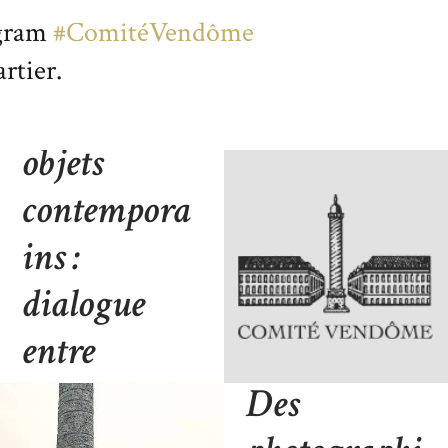
L’art du
agram
#ComitéVendôme
verre soufflé
artier.
dans les
objets
contempora
ins :
dialogue
entre
tradition et
Des
design