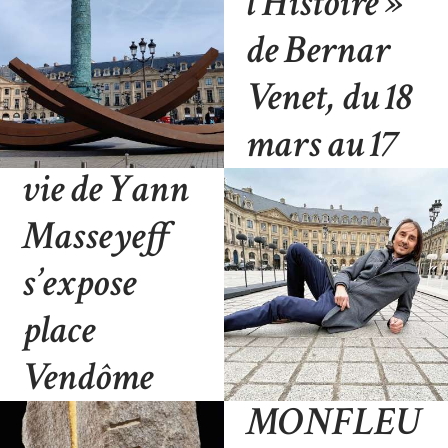
l’Histoire
»
de Bernar
Venet, du 18
La Ligne de
mars au 17
vie de Yann
avril 2023
Masseyeff
BLOG
21 MARS 2023
s’expose
place
Denis
Vendôme
MONFLEU
BLOG
29 MARS 2022