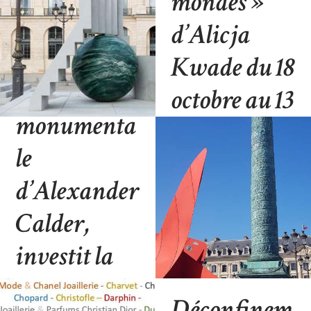
mondes »
décembre
Le Flying
d’Alicja
BLOG
23 OCTOBRE 2023
Dragon,
Kwade du 18
une œuvre
octobre au 13
monumenta
novembre
le
2022
d’Alexander
BLOG
25 OCTOBRE 2022
Calder,
investit la
place
Déconfinem