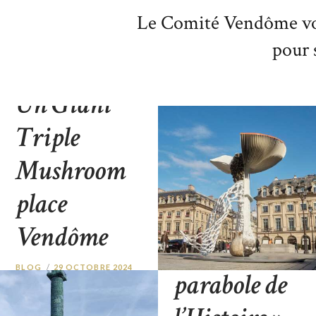
Le Comité Vendôme vou
pour s
Un Giant
Triple
Mushroom
place
Exposition
Vendôme
«
La
BLOG
29 OCTOBRE 2024
parabole de