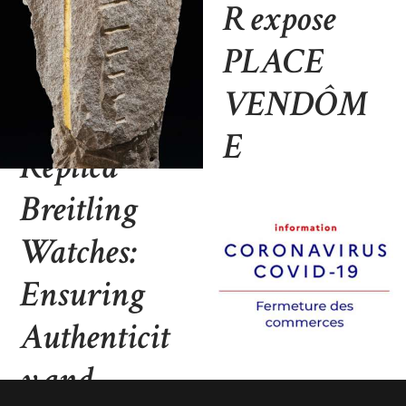
R expose
PLACE
A Guide to
VENDÔM
Purchasing
E
Replica
BLOG
30 AOÛT 2021
Breitling
Watches:
Ensuring
Authenticit
y and