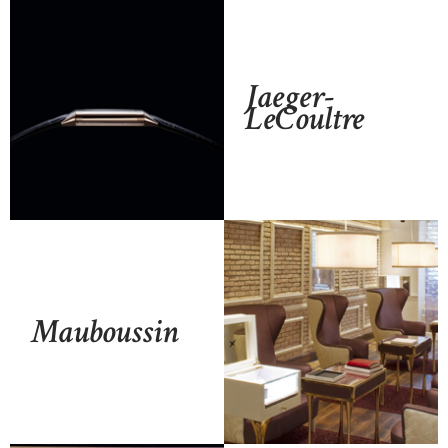
Jaeger-
LeCoultre
Mauboussin