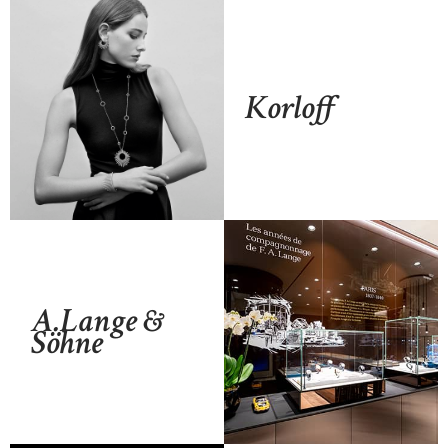
Korloff
A.Lange &
Söhne