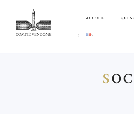
ACCUEIL
QUI S
S
OC