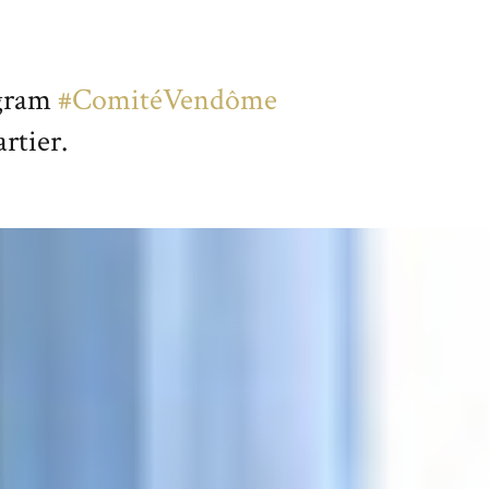
agram
#ComitéVendôme
artier.